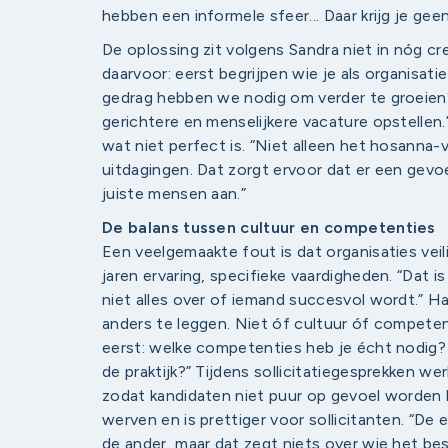
hebben een informele sfeer... Daar krijg je geen
De oplossing zit volgens Sandra niet in nóg cre
daarvoor: eerst begrijpen wie je als organisati
gedrag hebben we nodig om verder te groeien? A
gerichtere en menselijkere vacature opstelle
wat niet perfect is. “Niet alleen het hosanna-v
uitdagingen. Dat zorgt ervoor dat er een gevoel
juiste mensen aan.”
De balans tussen cultuur en competenties
Een veelgemaakte fout is dat organisaties veili
jaren ervaring, specifieke vaardigheden. “Dat is
niet alles over of iemand succesvol wordt.” Ha
anders te leggen. Niet óf cultuur óf competen
eerst: welke competenties heb je écht nodig? 
de praktijk?” Tijdens sollicitatiegesprekken w
zodat kandidaten niet puur op gevoel worden be
werven en is prettiger voor sollicitanten. “De
de ander, maar dat zegt niets over wie het bes