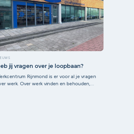
iploma’s of werkervaring, maar ook
aardigheden, motivatie en ontwikkelbaarheid is
an belang. En precies daar komen zij-
nstromers in beeld.
IEUWS
eb jij vragen over je loopbaan?
erkcentrum Rijnmond is er voor al je vragen
ver werk. Over werk vinden en behouden,
oopbaanontwikkeling en om- en bijscholing. Ze
ijn er voor werkenden, werkzoekenden en
erkgevers. Samen met hun partners bieden ze
ou ondersteuning vanuit één centraal punt.