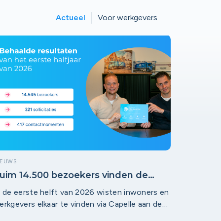
Actueel
Voor werkgevers
IEUWS
uim 14.500 bezoekers vinden de
eg naar lokaal werk in regio
n de eerste helft van 2026 wisten inwoners en
ijnmond!
erkgevers elkaar te vinden via Capelle aan den
Jssel Werkt en Prins Alexander Werkt. De lokale