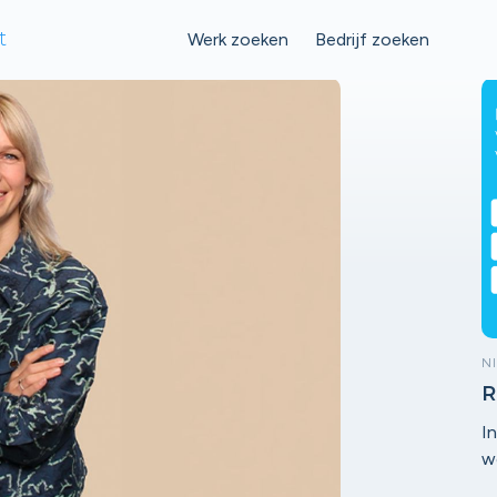
t
Werk zoeken
Bedrijf zoeken
N
R
w
I
R
w
I