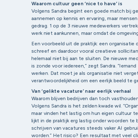
Waarom cultuur geen ‘nice to have’ is
Volgens Sandra begint een goede match bij ge
aannemen op kennis en ervaring, maar mensen 
gedrag. 1 op de 3 nieuwe medewerkers vertrekt
werk niet aankunnen, maar omdat de omgeving 
Een voorbeeld uit de praktijk: een organisatie
schreef en daardoor vooral creatieve sollicita
helemaal niet bij aan te sluiten. De nieuwe me
is zonde voor iedereen,” zegt Sandra. “Iemand
werken. Dat moet je als organisatie niet verge
verantwoordelijkheid om een eerlijk beeld te g
Van ‘gelikte vacature’ naar eerlijk verhaal
Waarom blijven bedrijven dan toch vasthouden
Volgens Sandra is het zelden kwade wil. “Organ
maar vinden het lastig om hun eigen cultuur t
lijkt in de praktijk erg lastig onder woorden t
schrijven van vacatures steeds vaker AI gebru
worden.” Het risico? Een resultaat met veel c