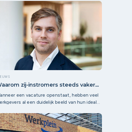
rbeidsmarkt blijft volop in beweging en de
latforms spelen daarin een steeds
elangrijkere rol. Met ruim 14.500 bezoekers en
onderden interacties tussen werkzoekenden
n werkgevers brengen de platforms lokaal
alent en lokale kansen samen.
IEUWS
aarom zij-instromers steeds vaker
e beste kandidaat zijn
anneer een vacature openstaat, hebben veel
erkgevers al een duidelijk beeld van hun ideale
andidaat. Maar dat de ideale kandidaat
olliciteert is door de arbeidsmarktkrapte niet
anzelfsprekend. Daarom kijken steeds meer
erkgevers breder naar talent. Niet alleen