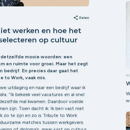
a
p
share
b
Delen
h
iet werken en hoe het
e
selecteren op cultuur
t
ak detzelfde mooie woorden: een
 en ruimte voor groei. Maar het zegt
 bedrijf. En precies daar gaat het
N
e to Work, vaak mis.
W
we uitdaging en naar een bedrijf waar ik
d
W
ra. “Ik bekeek veel vacatures en al snel
w
it dezelfde mal kwamen. Daardoor voelde
k
nen zijn. Toen dacht ik: Ik ben vast niet
s
k zo te zijn en zo is Tribute to Work
v
an duurzame matches tussen werkgevers
w
aring of diploma’s, maar juist op cultuur