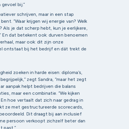
 gevoel bij.”
atiever schrijven, maar in een stap
e bent. “Waar krijgen wij energie van? Welk
ls je dat scherp hebt, kun je eerlijkere,
n.” En dat betekent ook: durven benoemen
erhaal, maar ook: dit zijn onze
 ontstaat bij het bedrijf en dát trekt de
gheid zoeken in harde eisen: diploma’s,
 begrijpelijk,” zegt Sandra, “maar het zegt
ar aanpak helpt bedrijven die balans
ties, maar een combinatie. “We kijken
En hoe vertaalt dat zich naar gedrag in
erkt ze met gestructureerde scorecards,
oordeeld. Dit draagt bij aan inclusief
 ene persoon verkoopt zichzelf beter dan
t past.”