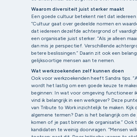
Waarom diversiteit juist sterker maakt
Een goede cultuur betekent niet dat iedereen 
“Cultuur gaat over gedeelde normen en waarden
dat iedereen dezelfde achtergrond of vaardig
een organisatie juist sterker. “Als je alleen ma
dan mis je perspectief. Verschillende achterg
betere beslissingen.” Daarin zit ook een belan
gelijksoortige mensen aan te nemen.
Wat werkzoekenden zelf kunnen doen
Ook voor werkzoekenden heeft Sandra tips. “Als
wordt het lastig om een goede keuze te maken.
beginnen: In wat voor omgeving functioneer i
vind ik belangrijk in een werkgever? Deze punt
van Tribute to Work inzichtelijk te maken. Kijk d
algemene termen? Dan is het belangrijk om de 
komen of je past binnen de organisatie.” Ook t
kandidaten te weinig doorvragen. “Mensen will
toetsen: past dit. Door kritische vragen te stel