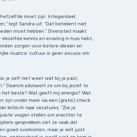
hetzelfde moet zijn. Integendeel.
,” legt Sandra uit. “Dat betekent niet
heden moet hebben.” Diversiteit maakt
ar dezelfde kennis en ervaring in huis hebt,
ronden zorgen voor betere ideeën en
grijke nuance: cultuur is geen excuus om
 je zelf niet weet wat bij je past,
” Daarom adviseert ze om bij jezelf te
k het beste? Wat geeft mij energie? Wat
en zijn onder meer via een (gratis) check
an kritisch naar vacatures. “Zie je
juiste vragen stellen om erachter te
ijdens gesprekken ziet ze vaak dat
en goed overkomen, maar je wilt juist
len, onderscheid je jezelf juist en kom je