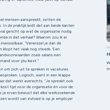
d
v
v
veel mensen aanspreekt, zetten de
i
 In de praktijk leidt dat aan beide kanten
ooral gericht op wat de organisatie nodig
ende in dat verhaal? Waarom zou ik er
inwisselbaar. “Verwissel je dan de
N
n klopt het vaak nog steeds. Een
H
n randvoorwaarden zoals salaris een
iemand voor jóu kiest.”
W
o
n om zich uit te spreken in vacatures.
l
esproken. Logisch, want in een krappe
z
Maar dat werkt averechts. “Je spreekt ook
w
kost tijd voor de organisatie én voor de
j
Wees je ervan bewust dat elke werkzoekende
ezen wordt van invloed is op je employer