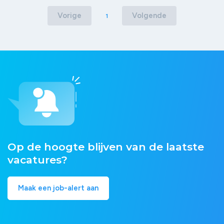
Vorige
Volgende
1
Op de hoogte blijven van de laatste
vacatures?
Maak een job-alert aan