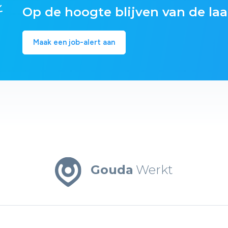
Op de hoogte blijven van de laa
Maak een job-alert aan
Gouda
Werkt