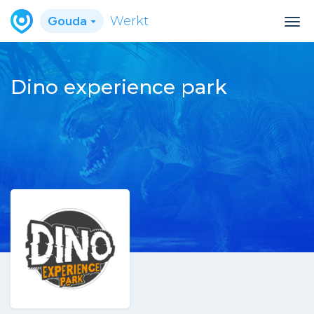
Gouda
Werkt
Dino experience park