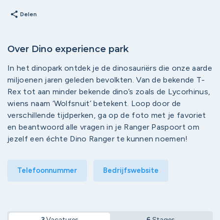
share
Delen
Over Dino experience park
In het dinopark ontdek je de dinosauriërs die onze aarde
miljoenen jaren geleden bevolkten. Van de bekende T-
Rex tot aan minder bekende dino’s zoals de Lycorhinus,
wiens naam ‘Wolfsnuit’ betekent. Loop door de
verschillende tijdperken, ga op de foto met je favoriet
en beantwoord alle vragen in je Ranger Paspoort om
jezelf een échte Dino Ranger te kunnen noemen!
Telefoonnummer
Bedrijfswebsite
3
Vacatures
6
Stages