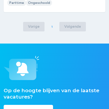
Parttime
Ongeschoold
Vorige
Volgende
1
Op de hoogte blijven van de laatste
vacatures?