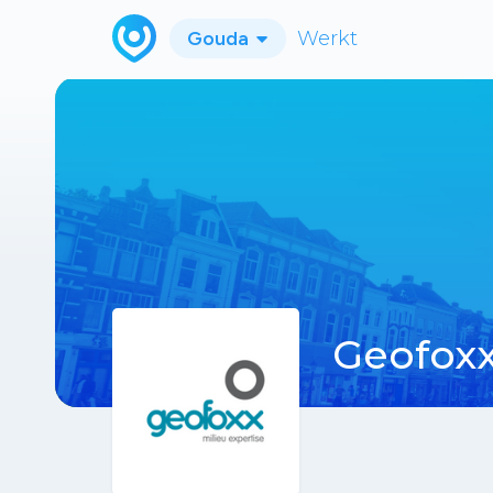
Gouda
Werkt
Geofox