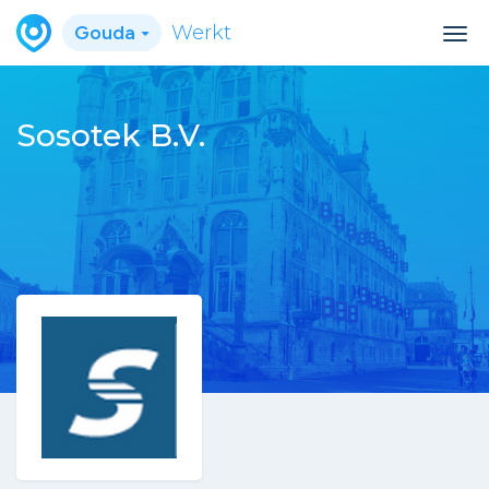
Gouda
Werkt
Sosotek B.V.