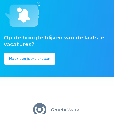
Op de hoogte blijven van de laatste
vacatures?
Maak een job-alert aan
Gouda
Werkt