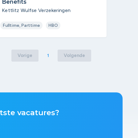
Benefits
Kettlitz Wulfse Verzekeringen
Fulltime, Parttime
HBO
Vorige
Volgende
1
tste vacatures?