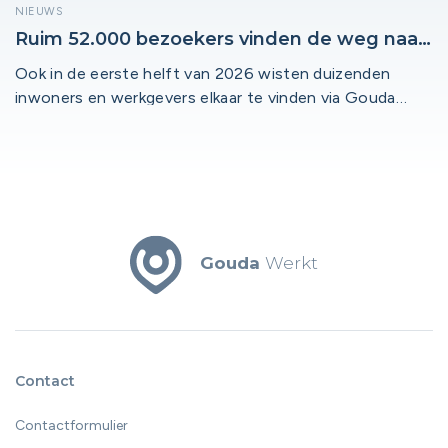
NIEUWS
Ruim 52.000 bezoekers vinden de weg naar
lokaal werk in regio Midden-Holland!
Ook in de eerste helft van 2026 wisten duizenden
inwoners en werkgevers elkaar te vinden via Gouda
Werkt, Bodegraven-Reeuwijk Werkt, Waddinxveen
Werkt en Krimpenerwaard Werkt. De lokale arbeidsmarkt
blijft volop in beweging en de platforms spelen daarin
een steeds zichtbaardere rol. Met bijna 53.000
bezoekers en duizenden interacties tussen
werkzoekenden en werkgevers blijven de platforms dé
Gouda
Werkt
plek waar lokaal talent en lokale kansen samenkomen.
Contact
Contactformulier