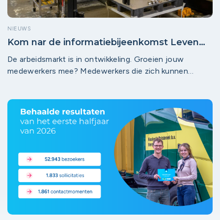
NIEUWS
Kom nar de informatiebijeenkomst Leven
Lang Ontwikkelen (LLO)
De arbeidsmarkt is in ontwikkeling. Groeien jouw
medewerkers mee? Medewerkers die zich kunnen
ontwikkelen, blijven vaker gemotiveerd, inzetbaar en
loyaal aan hun werkgever. Tijdens deze inspirerende
informatiebijeenkomst van Werkcentrum Midden-
Holland ontdek je hoe andere werkgevers LLO
succesvol inzetten in de praktijk – en wat dit hen
oplevert.