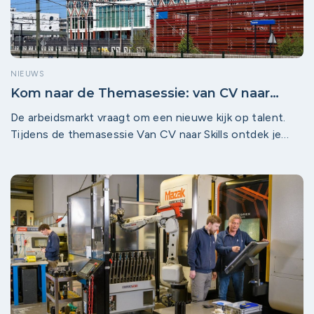
NIEUWS
Kom naar de Themasessie: van CV naar
Skills
De arbeidsmarkt vraagt om een nieuwe kijk op talent.
Tijdens de themasessie Van CV naar Skills ontdek je
hoe skills-based ondernemen helpt om anders te
werven, talent beter te benutten en toekomstgericht
te organiseren.