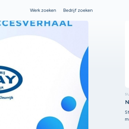
Werk zoeken
Bedrijf zoeken
S
N
S
m