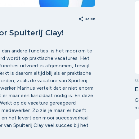
share
Delen
 Spuiterij Clay!
 dan andere functies, is het mooi om te
rd wordt op praktische vacatures. Het
uncties uitvoert is afgenomen, terwijl
 is daarom altijd blij als er praktische
rden, zoals de vacature van Spuiterij
S
ewerker Marinus vertelt dat er niet enorm
E
 er maar één kandidaat nodig is. En deze
Z
G
 Werkt op de vacature gereageerd.
m
e medewerker. Zo zie je maar: er hoeft
g
n en het levert een mooi succesverhaal
an Spuiterij Clay veel succes bij het