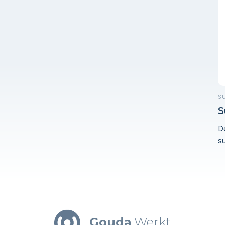
S
S
D
s
Gouda
Werkt