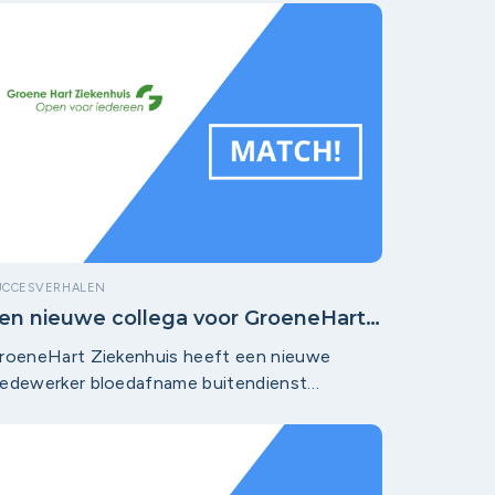
UCCESVERHALEN
en nieuwe collega voor GroeneHart
iekenhuis!
roeneHart Ziekenhuis heeft een nieuwe
edewerker bloedafname buitendienst
evonden.