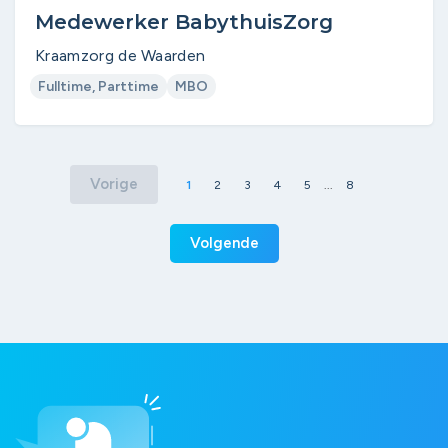
Medewerker BabythuisZorg
Kraamzorg de Waarden
Fulltime, Parttime
MBO
Vorige
1
2
3
4
5
...
8
Volgende