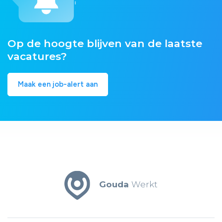
Op de hoogte blijven van de laatste
vacatures?
Maak een job-alert aan
Gouda
Werkt