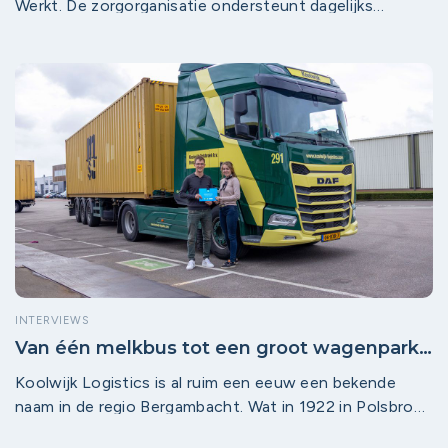
Werkt. De zorgorganisatie ondersteunt dagelijks
duizenden mensen met een beperking en wil ook in de
Krimpenerwaard zichtbaar maken hoeveel kansen de
gehandicaptenzorg biedt: voor studenten, zij-
instromers, vrijwilligers én ervaren zorgprofessionals.
Werken met mensen met een beperking vraagt kennis,
geduld en betrokkenheid, maar levert volgens
locatiemanager Hanneke Verheij vooral betekenisvol
werk op.
INTERVIEWS
Van één melkbus tot een groot wagenpark:
Koolwijk Logistics bouwt verder aan de
Koolwijk Logistics is al ruim een eeuw een bekende
regio
naam in de regio Bergambacht. Wat in 1922 in Polsbroek
begon met één wagen voor melkbussen, groeide uit tot