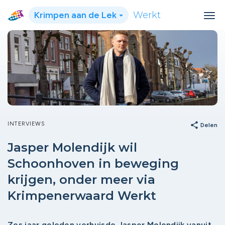
Krimpen aan de Lek
Werkt
INTERVIEWS
share
Delen
Jasper Molendijk wil
Schoonhoven in beweging
krijgen, onder meer via
Krimpenerwaard Werkt
Zes jaar geleden verhuisde Jasper Molendijk vanuit