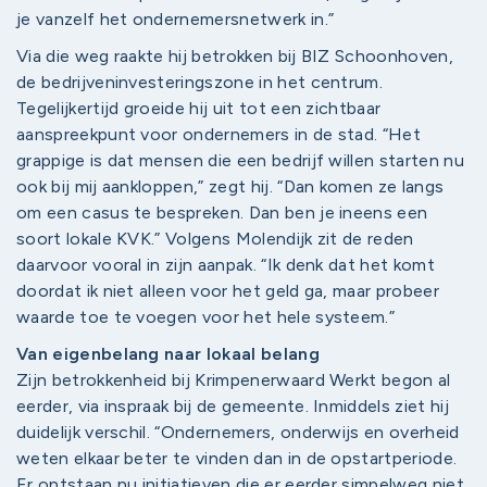
je vanzelf het ondernemersnetwerk in.”
Via die weg raakte hij betrokken bij BIZ Schoonhoven,
de bedrijveninvesteringszone in het centrum.
Tegelijkertijd groeide hij uit tot een zichtbaar
aanspreekpunt voor ondernemers in de stad. “Het
grappige is dat mensen die een bedrijf willen starten nu
ook bij mij aankloppen,” zegt hij. “Dan komen ze langs
om een casus te bespreken. Dan ben je ineens een
soort lokale KVK.” Volgens Molendijk zit de reden
daarvoor vooral in zijn aanpak. “Ik denk dat het komt
doordat ik niet alleen voor het geld ga, maar probeer
waarde toe te voegen voor het hele systeem.”
Van eigenbelang naar lokaal belang
Zijn betrokkenheid bij Krimpenerwaard Werkt begon al
eerder, via inspraak bij de gemeente. Inmiddels ziet hij
duidelijk verschil. “Ondernemers, onderwijs en overheid
weten elkaar beter te vinden dan in de opstartperiode.
Er ontstaan nu initiatieven die er eerder simpelweg niet