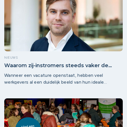
aan en steeds meer partijen willen actief bijdragen aan
de toekomst en vitaliteit van de regio.
NIEUWS
Waarom zij-instromers steeds vaker de
beste kandidaat zijn
Wanneer een vacature openstaat, hebben veel
werkgevers al een duidelijk beeld van hun ideale
kandidaat. Maar dat de ideale kandidaat solliciteert is
door de arbeidsmarktkrapte niet vanzelfsprekend.
Daarom kijken steeds meer werkgevers breder naar
talent. Niet alleen diploma’s of werkervaring, maar ook
vaardigheden, motivatie en ontwikkelbaarheid is van
belang. En precies daar komen zij-instromers in beeld.