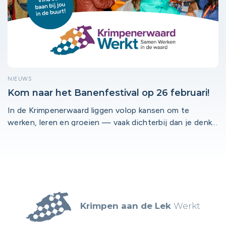
NIEUWS
Kom naar het Banenfestival op 26 februari!
In de Krimpenerwaard liggen volop kansen om te
werken, leren en groeien — vaak dichterbij dan je denkt.
Op 26 februari komt dat allemaal samen tijdens de
eerste editie van het BanenFestival in zalencomplex De
Waard in Bergambacht.
Krimpen aan de Lek
Werkt