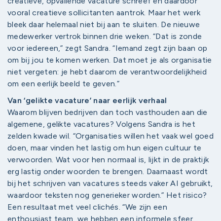
creatieve, opvallende vacature schreef en daardoor
vooral creatieve sollicitanten aantrok. Maar het werk
bleek daar helemaal niet bij aan te sluiten. De nieuwe
medewerker vertrok binnen drie weken. “Dat is zonde
voor iedereen,” zegt Sandra. “Iemand zegt zijn baan op
om bij jou te komen werken. Dat moet je als organisatie
niet vergeten: je hebt daarom de verantwoordelijkheid
om een eerlijk beeld te geven.”
Van ‘gelikte vacature’ naar eerlijk verhaal
Waarom blijven bedrijven dan toch vasthouden aan die
algemene, gelikte vacatures? Volgens Sandra is het
zelden kwade wil. “Organisaties willen het vaak wel goed
doen, maar vinden het lastig om hun eigen cultuur te
verwoorden. Wat voor hen normaal is, lijkt in de praktijk
erg lastig onder woorden te brengen. Daarnaast wordt
bij het schrijven van vacatures steeds vaker AI gebruikt,
waardoor teksten nog generieker worden.” Het risico?
Een resultaat met veel clichés. “We zijn een
enthousiast team, we hebben een informele sfeer...