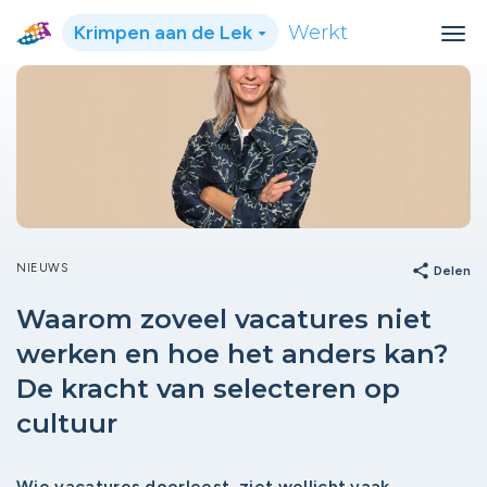
Krimpen aan de Lek
Werkt
NIEUWS
share
Delen
Waarom zoveel vacatures niet
werken en hoe het anders kan?
De kracht van selecteren op
cultuur
Wie vacatures doorleest, ziet wellicht vaak