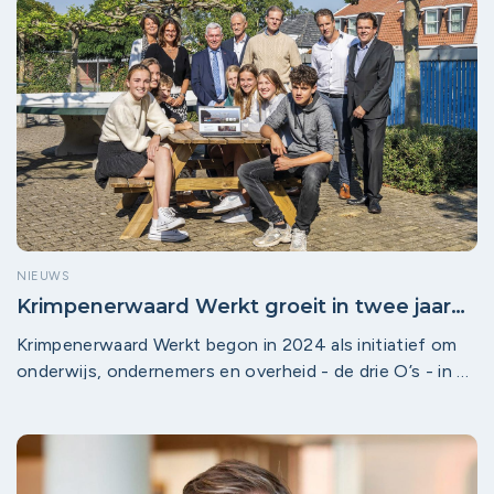
NIEUWS
Krimpenerwaard Werkt groeit in twee jaar
tijd uit tot beweging van ondernemers,
Krimpenerwaard Werkt begon in 2024 als initiatief om
onderwijs en overheid
onderwijs, ondernemers en overheid - de drie O’s - in de
vergrijzende regio dichter bij elkaar te brengen. Twee
jaar later ziet wethouder Leo Barth een beweging die
verder gaat dan vacatures en stages: organisaties
zoeken elkaar spontaan op, nieuwe sectoren sluiten