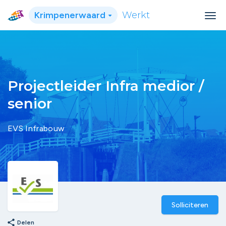
Krimpenerwaard
Werkt
Projectleider Infra medior /
senior
EVS Infrabouw
Solliciteren
share
Delen