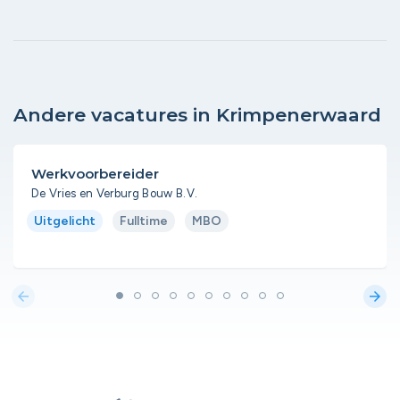
Andere vacatures in Krimpenerwaard
Werkvoorbereider
De Vries en Verburg Bouw B.V.
Uitgelicht
Fulltime
MBO
arrow_back
arrow_forward