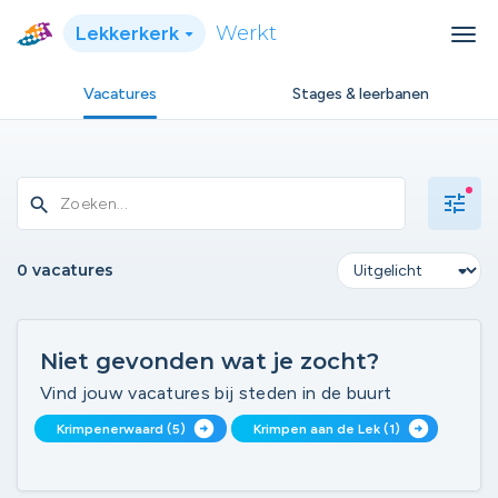
Lekkerkerk
Werkt
Vacatures
Stages & leerbanen
tune
search
0 vacatures
Niet gevonden wat je zocht?
Vind jouw vacatures bij steden in de buurt
arrow_circle_right
arrow_circle_right
Krimpenerwaard (5)
Krimpen aan de Lek (1)