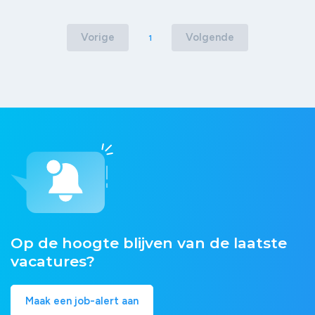
Vorige
Volgende
1
Op de hoogte blijven van de laatste
vacatures?
Maak een job-alert aan