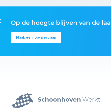
Op de hoogte blijven van de laa
Maak een job-alert aan
Schoonhoven
Werkt