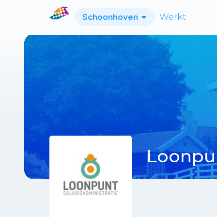
Schoonhoven
Werkt
Loonpun