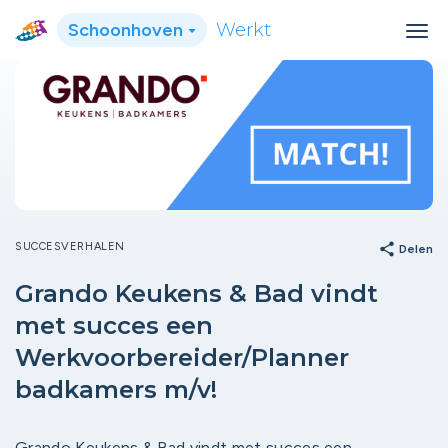
Schoonhoven
Werkt
SUCCESVERHALEN
share
Delen
Grando Keukens & Bad vindt
met succes een
Werkvoorbereider/Planner
badkamers m/v!
Grando Keukens & Bad vindt met succes een