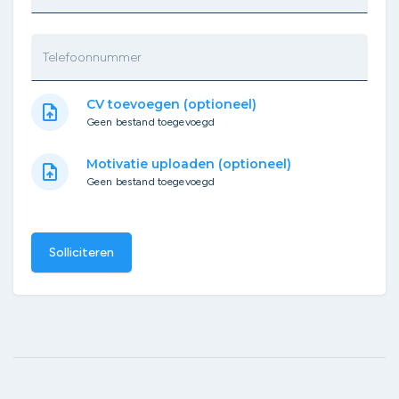
Telefoonnummer
CV toevoegen (optioneel)
upload_file
Geen bestand toegevoegd
Motivatie uploaden (optioneel)
upload_file
Geen bestand toegevoegd
Solliciteren