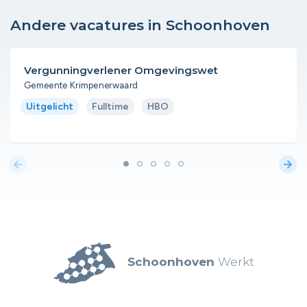
Andere vacatures in Schoonhoven
Vergunningverlener Omgevingswet
Gemeente Krimpenerwaard
Uitgelicht
Fulltime
HBO
arrow_back
arrow_forward
Schoonhoven
Werkt