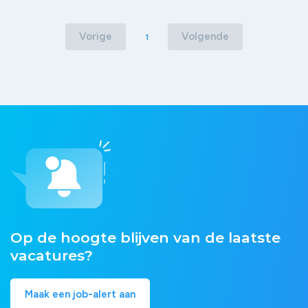
Vorige
Volgende
1
Op de hoogte blijven van de laatste
vacatures?
Maak een job-alert aan