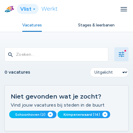
Vlist
Werkt
Vacatures
Stages & leerbanen
tune
search
0 vacatures
Niet gevonden wat je zocht?
Vind jouw vacatures bij steden in de buurt
arrow_circle_right
arrow_circle_right
Schoonhoven (2)
Krimpenerwaard (14)