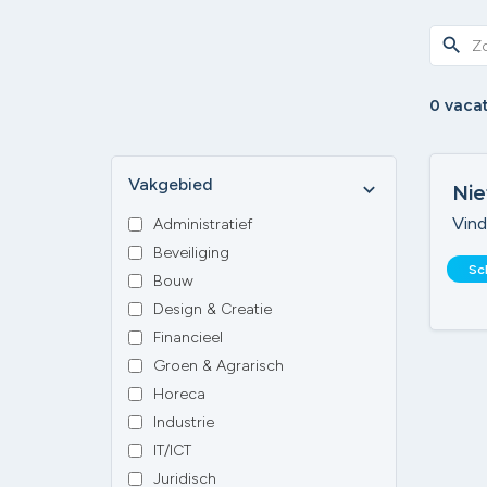
search
0 vaca
Vakgebied
expand_more
Nie
Vind
Administratief
Beveiliging
Sc
Bouw
Design & Creatie
Financieel
Groen & Agrarisch
Horeca
Industrie
IT/ICT
Juridisch