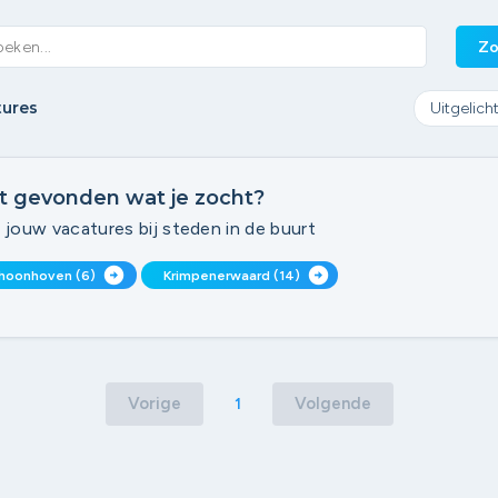
Zo
tures
t gevonden wat je zocht?
 jouw vacatures bij steden in de buurt
arrow_circle_right
arrow_circle_right
hoonhoven (6)
Krimpenerwaard (14)
Vorige
Volgende
1