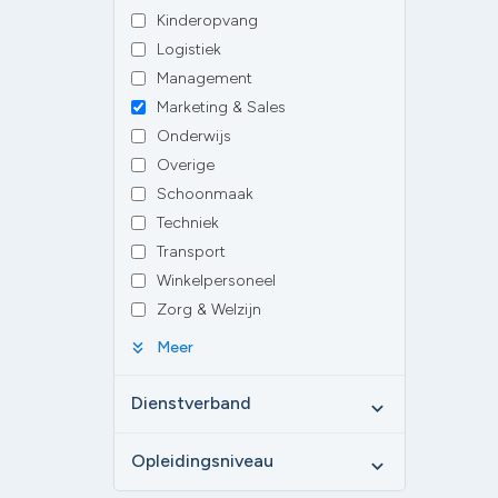
Kinderopvang
Logistiek
Management
Marketing & Sales
Onderwijs
Overige
Schoonmaak
Techniek
Transport
Winkelpersoneel
Zorg & Welzijn
keyboard_double_arrow_down
Meer
Dienstverband
expand_more
Opleidingsniveau
expand_more