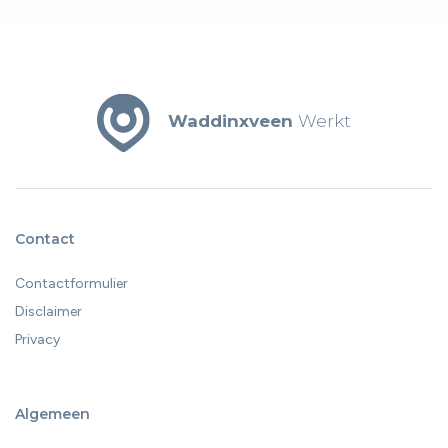
door de arbeidsmarktkrapte niet vanzelfsprekend.
Daarom kijken steeds meer werkgevers breder naar
talent. Niet alleen diploma’s of werkervaring, maar ook
vaardigheden, motivatie en ontwikkelbaarheid is van
belang. En precies daar komen zij-instromers in beeld.
Waddinxveen
Werkt
Contact
Contactformulier
Disclaimer
Privacy
Algemeen