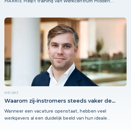
HARRIE Helpt training van Werkcentrum Midden
Holland geef je jouw personeel de vaardigheden om
collega’s écht verder te helpen.
NIEUWS
Waarom zij-instromers steeds vaker de
beste kandidaat zijn
Wanneer een vacature openstaat, hebben veel
werkgevers al een duidelijk beeld van hun ideale
kandidaat. Maar dat de ideale kandidaat solliciteert is