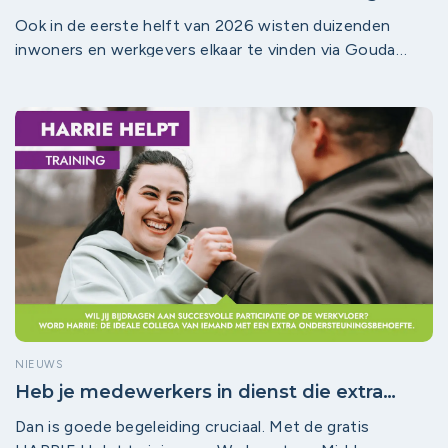
lokaal werk in regio Midden-Holland!
Ook in de eerste helft van 2026 wisten duizenden
inwoners en werkgevers elkaar te vinden via Gouda
Werkt, Bodegraven-Reeuwijk Werkt, Waddinxveen
Werkt en Krimpenerwaard Werkt. De lokale arbeidsmarkt
blijft volop in beweging en de platforms spelen daarin
een steeds zichtbaardere rol. Met bijna 53.000
bezoekers en duizenden interacties tussen
werkzoekenden en werkgevers blijven de platforms dé
plek waar lokaal talent en lokale kansen samenkomen.
NIEUWS
Heb je medewerkers in dienst die extra
ondersteuning nodig hebben?
Dan is goede begeleiding cruciaal. Met de gratis