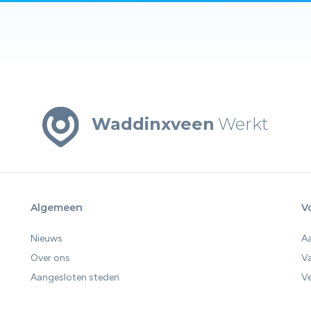
Waddinxveen
Werkt
Algemeen
V
Nieuws
A
Over ons
V
Aangesloten steden
Ve