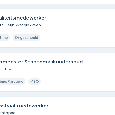
liteitsmedewerker
rt Heijn Waddinxveen
time
Ongeschoold
ermeester Schoonmaakonderhoud
O B.V.
time, Parttime
MBO
straat medewerker
nstoppel