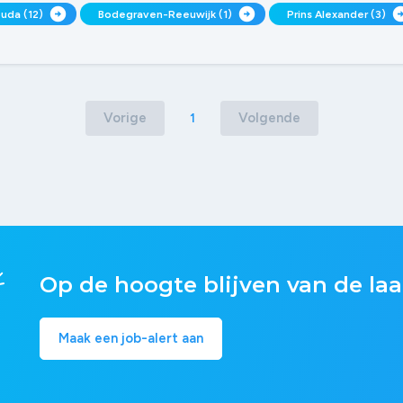
arrow_circle_right
arrow_circle_right
arrow_circl
uda (12)
Bodegraven-Reeuwijk (1)
Prins Alexander (3)
Vorige
Volgende
1
Op de hoogte blijven van de laa
Maak een job-alert aan