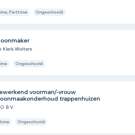
time, Parttime
Ongeschoold
hoonmaker
e Klerk Wolters
time
Ongeschoold
ewerkend voorman/-vrouw
oonmaakonderhoud trappenhuizen
O B.V.
time
Ongeschoold