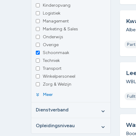
Kinderopvang
Logistiek
Kwa
Management
Marketing & Sales
Albe
Onderwijs
Part
Overige
Schoonmaak
Techniek
Transport
Le
Winkelpersoneel
WBL
Zorg & Welzijn
keyboard_double_arrow_down
Meer
Full
Dienstverband
expand_more
Was
Opleidingsniveau
expand_more
Boo