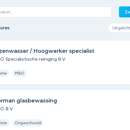
Zo
tures
zenwasser / Hoogwerker specialist
 Specialistische reiniging B.V.
time
MBO
rman glasbewassing
O B.V.
time
Ongeschoold