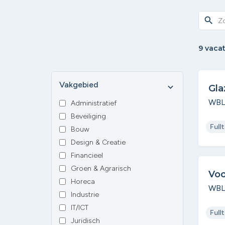
search
9 vaca
Vakgebied
expand_more
Gla
WBLO
Administratief
Beveiliging
Full
Bouw
Design & Creatie
Financieel
Groen & Agrarisch
Voo
Horeca
WBL
Industrie
IT/ICT
Full
Juridisch