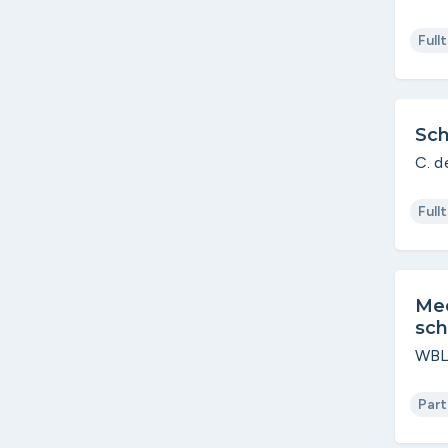
Full
Sc
C. d
Full
Me
sch
WBL
Part