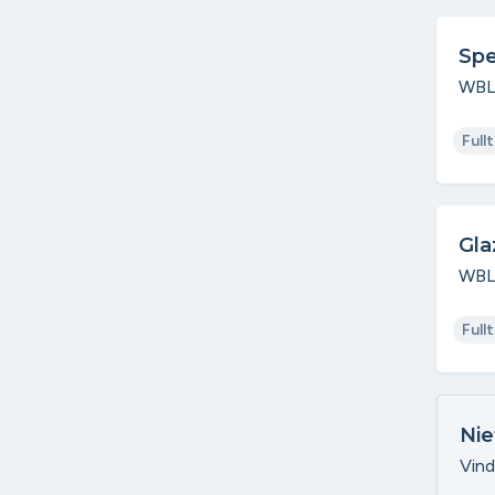
Spe
WBLO
Full
Gla
WBL
Full
Nie
Vind