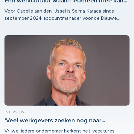
Een werkcultuur waarin iedereen mee kan
doen: daar zet Selma zich voor in binnen
Voor Capelle aan den IJssel is Selma Karaca sinds
Capelle aan den IJssel
september 2024 accountmanager voor de Blauwe
Baan, een traject binnen het Politiedienstencentrum.
Ze helpt vanuit haar rol mensen met een afstand tot de
arbeidsmarkt aan een duurzame plek binnen de
politieorganisatie. Haar missie? Talent zichtbaar maken
dat anders te makkelijk wordt gemist.
INTERVIEWS
‘Veel werkgevers zoeken nog naar
personeel alsof het 2016 is’
Vrijwel iedere ondernemer herkent het: vacatures
NLwerktaanwerk ondersteunt werkgevers