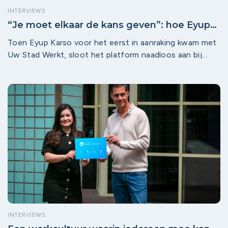
INTERVIEWS
“Je moet elkaar de kans geven”: hoe Eyup
Karso van Rabobank kijkt naar werk en
Toen Eyup Karso voor het eerst in aanraking kwam met
inclusie
Uw Stad Werkt, sloot het platform naadloos aan bij
waar hij zich al jaren bij Rabobank voor inzet: mensen
dichter bij werk brengen en elkaar beter begrijpen. “Het
gaat er niet om dat je iemand een plek geeft,” zegt hij.
“Het gaat erom dat je elkaar de kans geeft.” Die inzet
past bij de bredere rol die Rabobank speelt als partner
en initiatiefnemer in meerdere steden van het platform.
INTERVIEWS