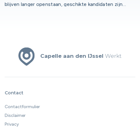
blijven langer openstaan, geschikte kandidaten zijn
bij complexe arbeidsmarktvraagstukken
schaars en de werkdruk loopt op. Toch begint de
oplossing volgens Jaap Hermsen, themaregisseur bij
NLwerkt aanwerk, lang niet altijd met een nieuwe
vacature.
Capelle aan den IJssel
Werkt
Contact
Contactformulier
Disclaimer
Privacy