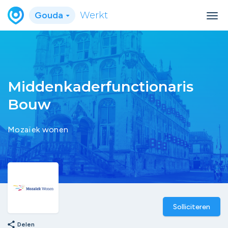
Gouda
Werkt
Middenkaderfunctionaris
Bouw
Mozaïek wonen
Solliciteren
share
Delen