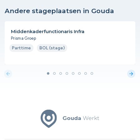
Andere stageplaatsen in Gouda
Middenkaderfunctionaris Infra
Prisma Groep
Parttime
BOL (stage)
arrow_back
arrow_forward
Gouda
Werkt