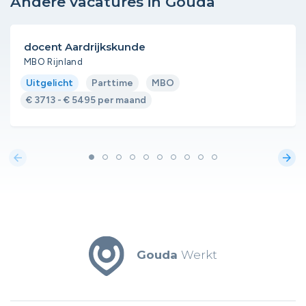
Andere vacatures in Gouda
docent Aardrijkskunde
MBO Rijnland
Uitgelicht
Parttime
MBO
€ 3713 - € 5495 per maand
arrow_back
arrow_forward
Gouda
Werkt