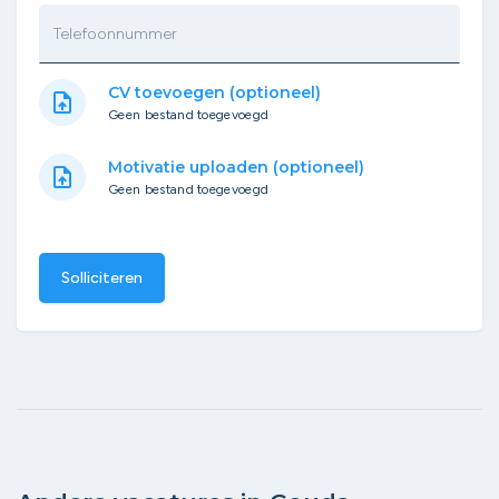
Telefoonnummer
CV toevoegen (optioneel)
upload_file
Geen bestand toegevoegd
Motivatie uploaden (optioneel)
upload_file
Geen bestand toegevoegd
Solliciteren