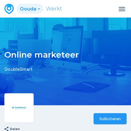
Gouda
Werkt
Online marketeer
DoubleSmart
Solliciteren
share
Delen