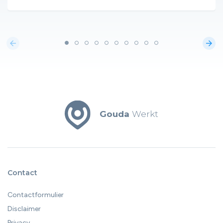
arrow_back
arrow_forward
Gouda
Werkt
Contact
Contactformulier
Disclaimer
Privacy