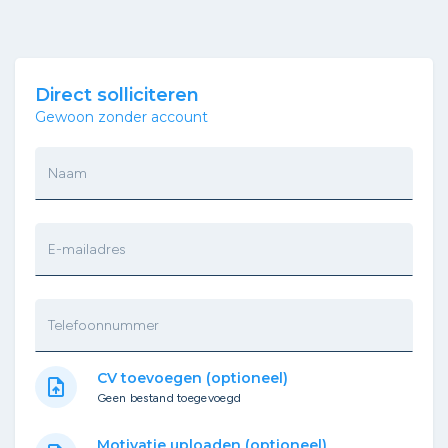
Direct solliciteren
Gewoon zonder account
Naam
E-mailadres
Telefoonnummer
CV toevoegen (optioneel)
upload_file
Geen bestand toegevoegd
Motivatie uploaden (optioneel)