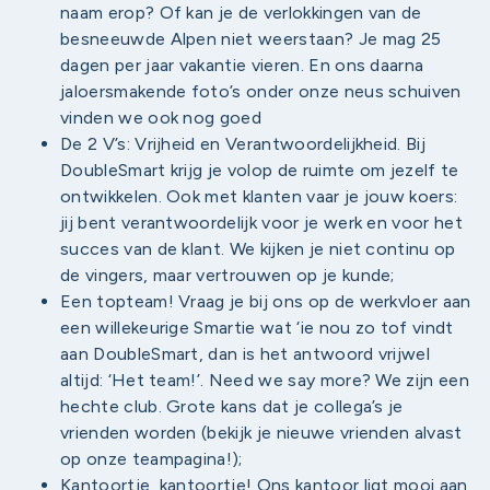
naam erop? Of kan je de verlokkingen van de
besneeuwde Alpen niet weerstaan? Je mag 25
dagen per jaar vakantie vieren. En ons daarna
jaloersmakende foto’s onder onze neus schuiven
vinden we ook nog goed
De 2 V’s: Vrijheid en Verantwoordelijkheid. Bij
DoubleSmart krijg je volop de ruimte om jezelf te
ontwikkelen. Ook met klanten vaar je jouw koers:
jij bent verantwoordelijk voor je werk en voor het
succes van de klant. We kijken je niet continu op
de vingers, maar vertrouwen op je kunde;
Een topteam! Vraag je bij ons op de werkvloer aan
een willekeurige Smartie wat ‘ie nou zo tof vindt
aan DoubleSmart, dan is het antwoord vrijwel
altijd: ‘Het team!’. Need we say more? We zijn een
hechte club. Grote kans dat je collega’s je
vrienden worden (bekijk je nieuwe vrienden alvast
op onze teampagina!);
Kantoortje, kantoortje! Ons kantoor ligt mooi aan