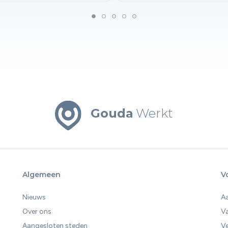
Gouda
Werkt
Algemeen
V
Nieuws
A
Over ons
V
Aangesloten steden
Ve