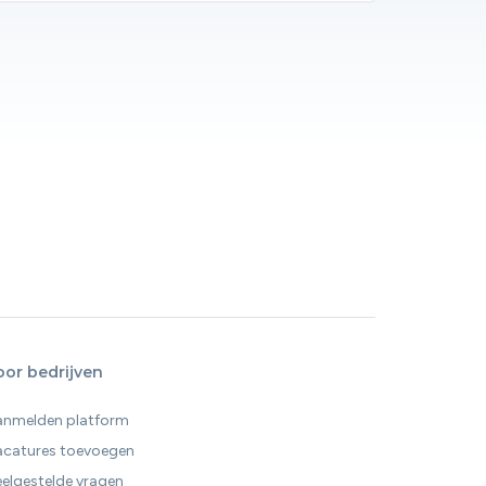
oor bedrijven
anmelden platform
acatures toevoegen
elgestelde vragen