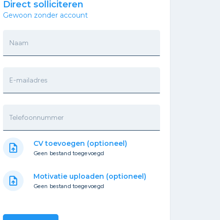
Direct solliciteren
Gewoon zonder account
Naam
E-mailadres
Telefoonnummer
CV toevoegen (optioneel)
upload_file
Geen bestand toegevoegd
Motivatie uploaden (optioneel)
upload_file
Geen bestand toegevoegd