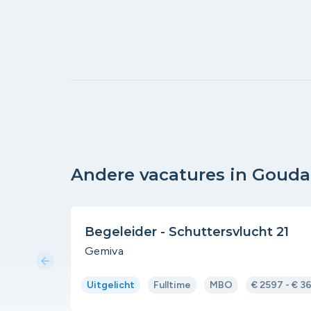
Andere vacatures in Gouda
Begeleider - Schuttersvlucht 21
Gemiva
arrow_back
Uitgelicht
Fulltime
MBO
€ 2597 - € 3