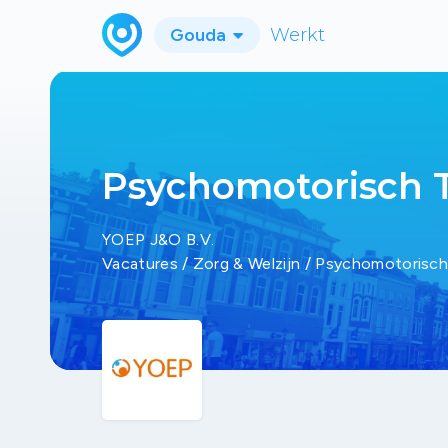
Gouda
Werkt
Psychomotorisch 
YOEP J&O B.V.
Vacatures
/
Zorg & Welzijn
/
Psychomotorisch