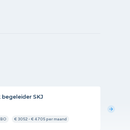
k begeleider SKJ
Begele
Gemiva
arrow_forward
HBO
€ 3052 - € 4705 per maand
Uitgelich