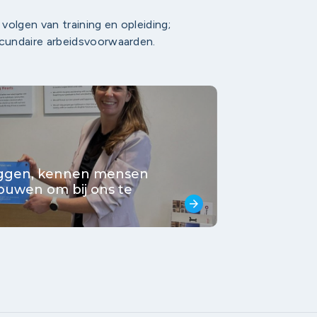
 volgen van training en opleiding;
ecundaire arbeidsvoorwaarden.
zeggen, kennen mensen
rouwen om bij ons te
arrow_forward