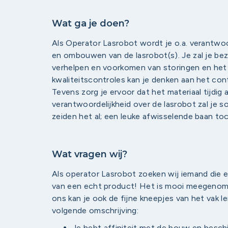
Wat ga je doen?
Als Operator Lasrobot wordt je o.a. verantwoor
en ombouwen van de lasrobot(s). Je zal je bez
verhelpen en voorkomen van storingen en het 
kwaliteitscontroles kan je denken aan het cont
Tevens zorg je ervoor dat het materiaal tijdi
verantwoordelijkheid over de lasrobot zal je
zeiden het al; een leuke afwisselende baan to
Wat vragen wij?
​Als operator Lasrobot ​zoeken wij ​iemand die
van een echt product! Het is mooi meegenomen 
ons kan je ook de fijne kneepjes van het vak le
volgende omschrijving:
Je hebt affiniteit met de bouw en besch