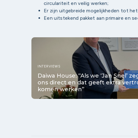
circulariteit en veilig werken;
Er zijn uitgebreide mogelijkheden tot het
Een uitstekend pakket aan primaire en s
INTERVIEWS
Daiwa House: “Als we ‘Jan Snel’ 
ons direct en dat geeft extra vert
komen werken”