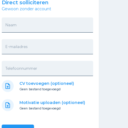
Direct solliciteren
Gewoon zonder account
Naam
E-mailadres
Telefoonnummer
CV toevoegen (optioneel)
upload_file
Geen bestand toegevoegd
Motivatie uploaden (optioneel)
upload_file
Geen bestand toegevoegd