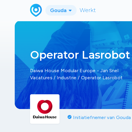
Gouda
Werkt
Operator Lasrobot
Daiwa House Modular Europe - Jan Snel
Vacatures
/
Industrie
/
Operator Lasrobot
verified
Initiatiefnemer van Gouda