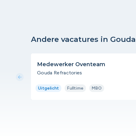
Andere vacatures in Gouda
Medewerker Oventeam
Gouda Refractories
arrow_back
Uitgelicht
Fulltime
MBO