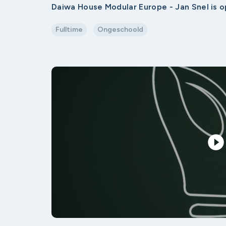
Daiwa House Modular Europe - Jan Snel is 
Fulltime
Ongeschoold
play_circle_filled