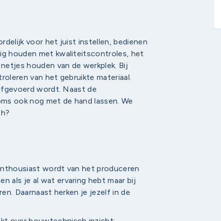
delijk voor het juist instellen, bedienen
ig houden met kwaliteitscontroles, het
netjes houden van de werkplek. Bij
roleren van het gebruikte materiaal.
g afgevoerd wordt. Naast de
 soms ook nog met de hand lassen. We
ch?
 enthousiast wordt van ​het produceren
als je al wat ervaring hebt maar bij
ren. Daarnaast herken je jezelf in de
ikt over bouwtechnisch inzicht;