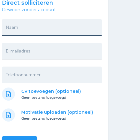
Direct solliciteren
Gewoon zonder account
Naam
E-mailadres
Telefoonnummer
CV toevoegen (optioneel)
upload_file
Geen bestand toegevoegd
Motivatie uploaden (optioneel)
upload_file
Geen bestand toegevoegd