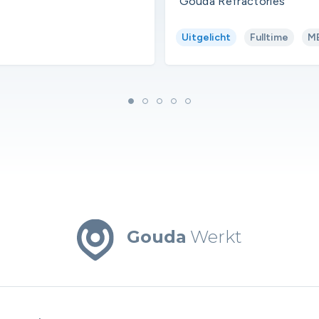
Gouda Refractories
Uitgelicht
Fulltime
M
Gouda
Werkt