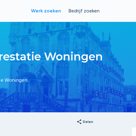
Werk zoeken
Bedrijf zoeken
restatie Woningen
tie Woningen
share
Delen