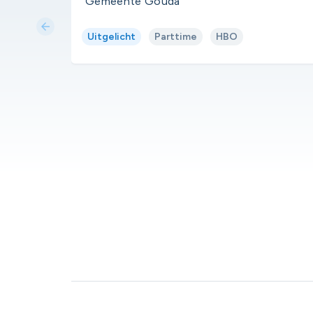
Gemeente Gouda
arrow_back
Uitgelicht
Parttime
HBO