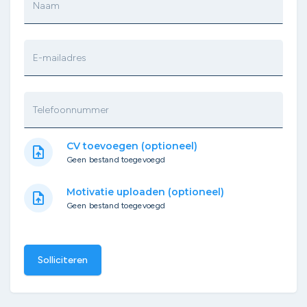
Naam
E-mailadres
Telefoonnummer
CV toevoegen (optioneel)
upload_file
Geen bestand toegevoegd
Motivatie uploaden (optioneel)
upload_file
Geen bestand toegevoegd
Solliciteren