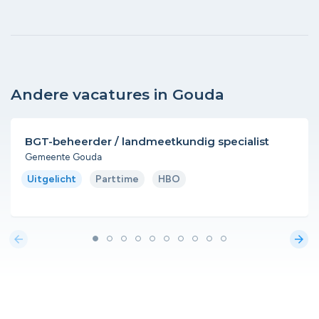
Andere vacatures in Gouda
BGT-beheerder / landmeetkundig specialist
Gemeente Gouda
Uitgelicht
Parttime
HBO
arrow_back
arrow_forward