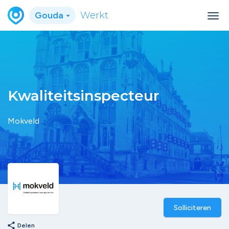
Gouda
Werkt
Kwaliteitsinspecteur
Mokveld
Solliciteren
share
Delen