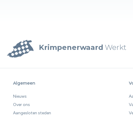
Krimpenerwaard
Werkt
Algemeen
V
Nieuws
A
Over ons
V
Aangesloten steden
Ve