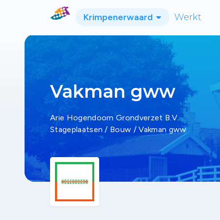
Krimpenerwaard
Werkt
Vakman gww
Arie Hogendoorn Grondverzet B.V.
Stageplaatsen
/
Bouw
/
Vakman gww