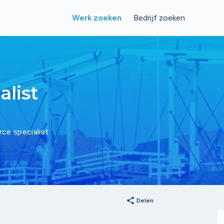
Werk zoeken
Bedrijf zoeken
list
e specialist
share
Delen