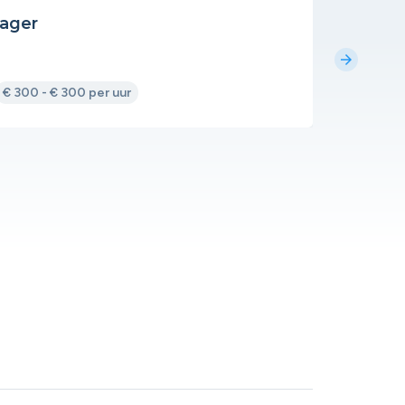
nager
Commer
Designp
arrow_forward
€ 300 - € 300 per uur
Fulltime