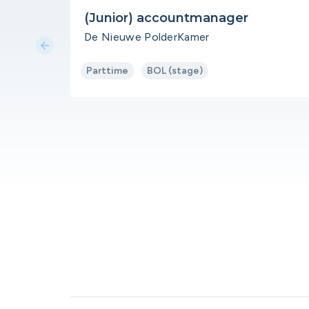
(Junior) accountmanager
De Nieuwe PolderKamer
arrow_back
Parttime
BOL (stage)