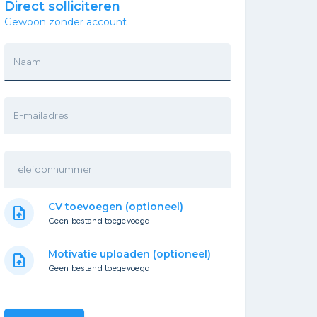
Direct solliciteren
Gewoon zonder account
Naam
E-mailadres
Telefoonnummer
CV toevoegen (optioneel)
upload_file
Geen bestand toegevoegd
Motivatie uploaden (optioneel)
upload_file
Geen bestand toegevoegd