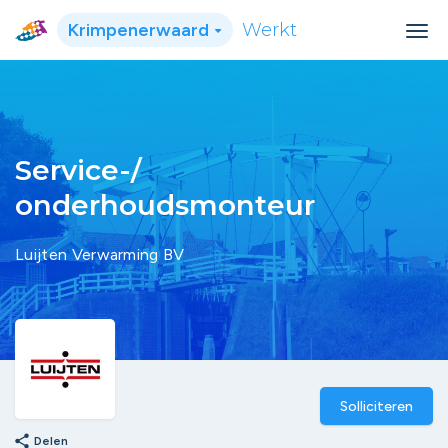
Krimpenerwaard
Werkt
Service-/
onderhoudsmonteur
Luijten Verwarming BV
Solliciteren
share
Delen