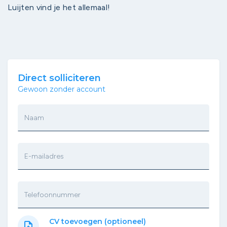
Luijten vind je het allemaal!
Direct solliciteren
Gewoon zonder account
Naam
E-mailadres
Telefoonnummer
CV toevoegen (optioneel)
upload_file