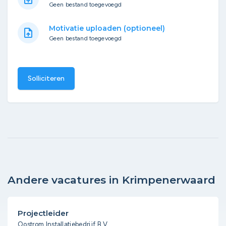
Geen bestand toegevoegd
Motivatie uploaden (optioneel)
upload_file
Geen bestand toegevoegd
Solliciteren
Andere vacatures in Krimpenerwaard
Projectleider
Oostrom Installatiebedrijf B.V.