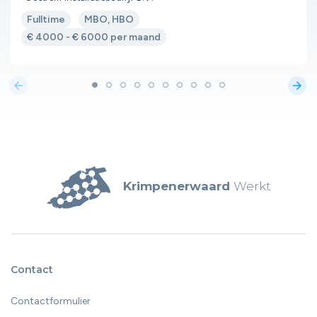
Fulltime
MBO, HBO
€ 4000 - € 6000 per maand
arrow_back
arrow_forward
Krimpenerwaard
Werkt
Contact
Contactformulier