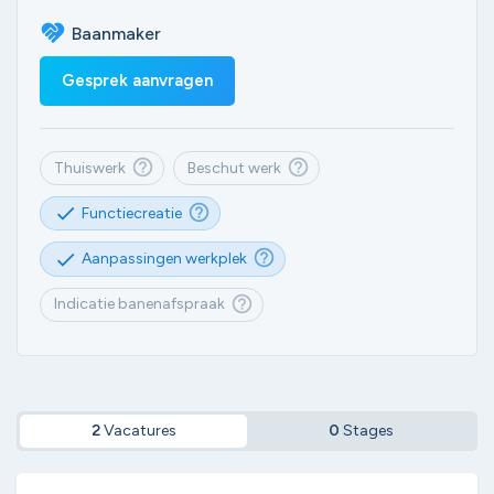
Baanmaker
Gesprek aanvragen
help_outlined
help_outlined
Thuiswerk
Beschut werk
help_outlined
check
Functiecreatie
help_outlined
check
Aanpassingen werkplek
help_outlined
Indicatie banenafspraak
2
Vacatures
0
Stages