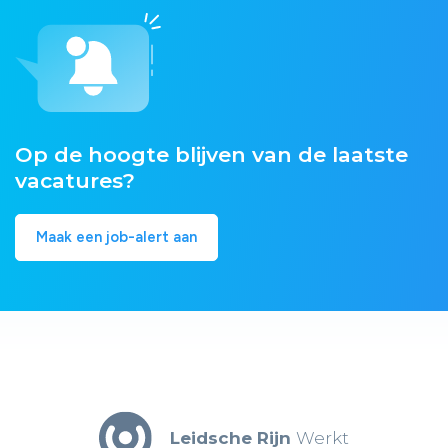
Op de hoogte blijven van de laatste
vacatures?
Maak een job-alert aan
Leidsche Rijn
Werkt