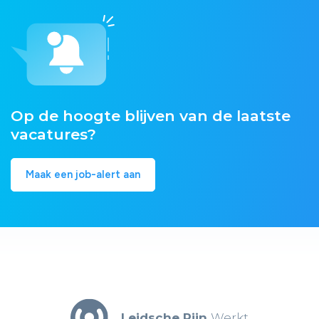
Op de hoogte blijven van de laatste
vacatures?
Maak een job-alert aan
Leidsche Rijn
Werkt