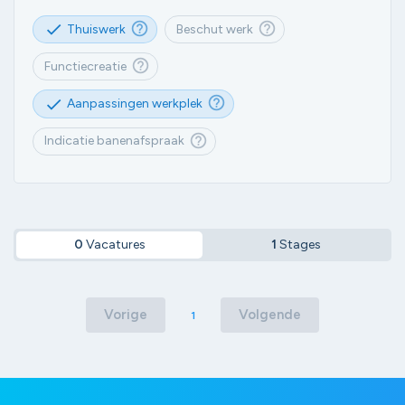
help_outlined
help_outlined
check
Thuiswerk
Beschut werk
help_outlined
Functiecreatie
help_outlined
check
Aanpassingen werkplek
help_outlined
Indicatie banenafspraak
0
Vacatures
1
Stages
Vorige
Volgende
1