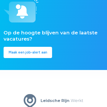
Op de hoogte blijven van de laatste
vacatures?
Maak een job-alert aan
Leidsche Rijn
Werkt