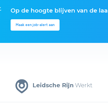
Op de hoogte blijven van de laa
Maak een job-alert aan
Leidsche Rijn
Werkt