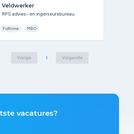
Veldwerker
RPS advies- en ingenieursbureau
Fulltime
MBO
Vorige
Volgende
1
tste vacatures?