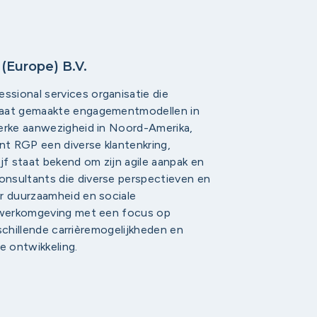
(Europe) B.V.
sional services organisatie die
 maat gemaakte engagementmodellen in
terke aanwezigheid in Noord-Amerika,
ent RGP een diverse klantenkring,
f staat bekend om zijn agile aanpak en
nsultants die diverse perspectieven en
or duurzaamheid en sociale
e werkomgeving met een focus op
rschillende carrièremogelijkheden en
 ontwikkeling.