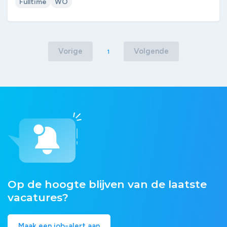
Fulltime
WO
Vorige
Volgende
1
Op de hoogte blijven van de laatste
vacatures?
Maak een job-alert aan