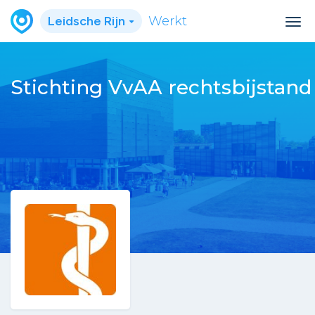
Leidsche Rijn
Werkt
Stichting VvAA rechtsbijstand