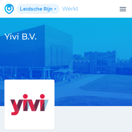
Leidsche Rijn
Werkt
Yivi B.V.