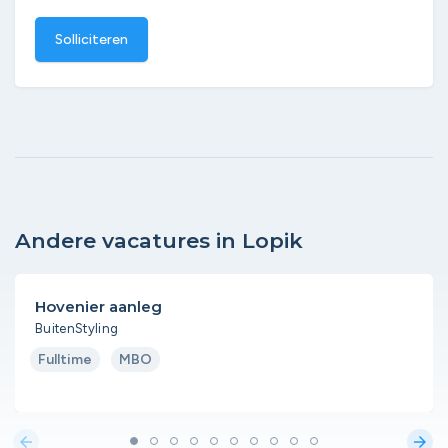
Solliciteren
Andere vacatures in Lopik
Hovenier aanleg
BuitenStyling
Fulltime
MBO
arrow_back
arrow_forward