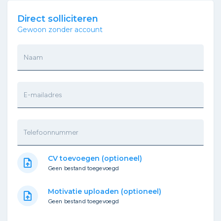
Direct solliciteren
Gewoon zonder account
Naam
E-mailadres
Telefoonnummer
CV toevoegen (optioneel)
upload_file
Geen bestand toegevoegd
Motivatie uploaden (optioneel)
upload_file
Geen bestand toegevoegd