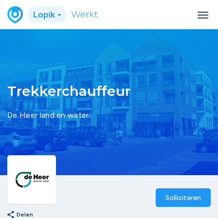
Lopik
Werkt
Trekkerchauffeur
De Heer land en water
Solliciteren
share
Delen