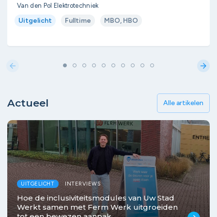
Van den Pol Elektrotechniek
Uitgelicht
Fulltime
MBO, HBO
arrow_back
arrow_forward
Actueel
Alle artikelen
UITGELICHT
INTERVIEWS
Hoe de inclusiviteitsmodules van Uw Stad
Werkt samen met Ferm Werk uitgroeiden
tot een bewezen aanpak