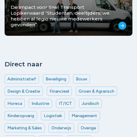
De impact voor Snel Transport
Lopikerwaard “Studenten, deeltijders; we
hebben al legio nieuwe medewerkers
gevonden’’
arrow_forward
Direct naar
Administratief
Beveiliging
Bouw
Design & Creatie
Financieel
Groen & Agrarisch
Horeca
Industrie
IT/ICT
Juridisch
Kinderopvang
Logistiek
Management
Marketing & Sales
Onderwijs
Overige