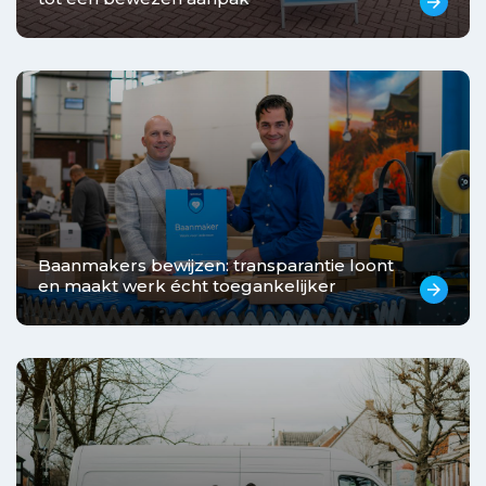
arrow_forward
Baanmakers bewijzen: transparantie loont
en maakt werk écht toegankelijker
arrow_forward