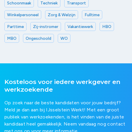
Schoonmaak
Techniek
Transport
Winkelpersoneel
Zorg & Welzijn
Fulltime
Parttime
Zij-instromer
Vakantiewerk
HBO
MBO
Ongeschoold
WO
Kosteloos voor iedere werkgever en
werkzoekende
Op zoek naar de beste kandidaten voor jouw bedrijf?
Meld je dan aan bij IJsselstein Werkt! Met een groot
publiek van werkzoekenden, is het vinden van de juiste
kandidaat heel gemakkelijk. Neem vandaag nog contact
met ons op voor meer informatie.