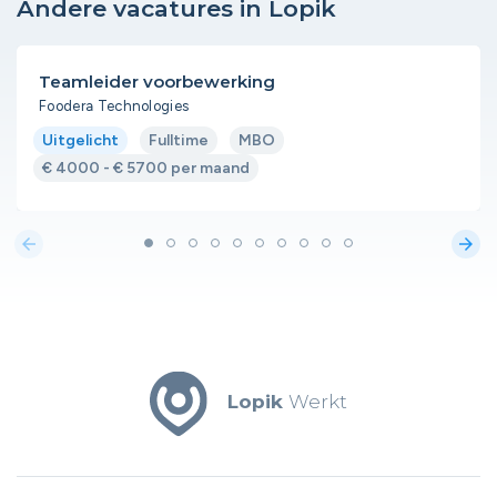
Andere vacatures in Lopik
Teamleider voorbewerking
Foodera Technologies
Uitgelicht
Fulltime
MBO
€ 4000 - € 5700 per maand
arrow_back
arrow_forward
Lopik
Werkt