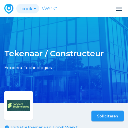
Lopik
Werkt
Tekenaar / Constructeur
Foodera Technologies
Solliciteren
Initiatiefnemer van Lopik Werkt
verified