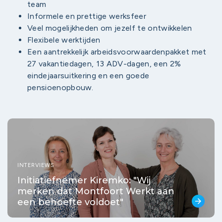
team
Informele en prettige werksfeer
Veel mogelijkheden om jezelf te ontwikkelen
Flexibele werktijden
Een aantrekkelijk arbeidsvoorwaardenpakket met
27 vakantiedagen, 13 ADV-dagen, een 2%
eindejaarsuitkering en een goede
pensioenopbouw.
INTERVIEWS
Initiatiefnemer Kiremko: "Wij
merken dat Montfoort Werkt aan
een behoefte voldoet"
arrow_forward