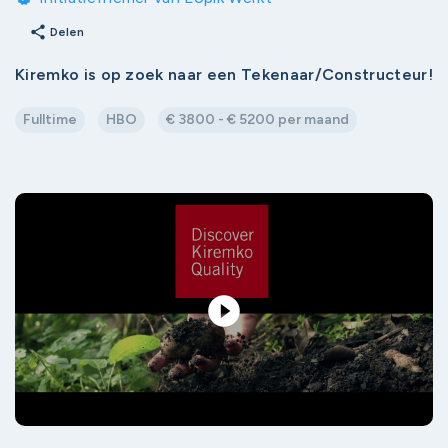
share
Delen
Kiremko is op zoek naar een Tekenaar/Constructeur!
Fulltime
HBO
€ 3800 - € 5200 per maand
play_circle_filled