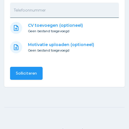
Telefoonnummer
CV toevoegen (optioneel)
upload_file
Geen bestand toegevoegd
Motivatie uploaden (optioneel)
upload_file
Geen bestand toegevoegd
Solliciteren