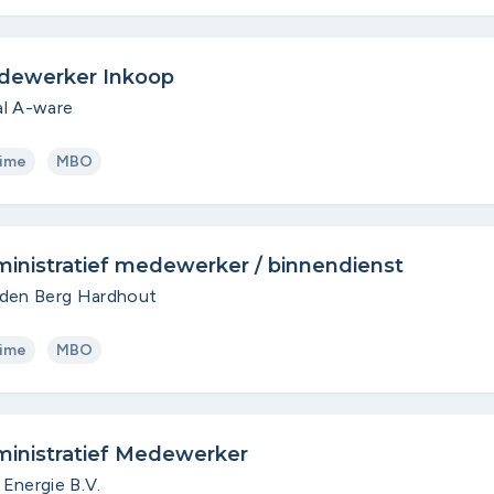
dewerker Inkoop
l A-ware
time
MBO
inistratief medewerker / binnendienst
den Berg Hardhout
time
MBO
inistratief Medewerker
Energie B.V.