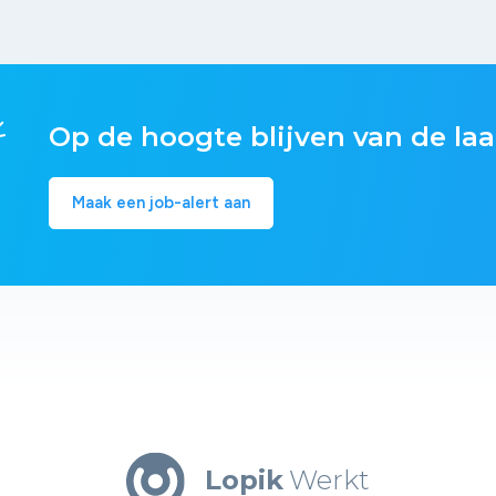
Op de hoogte blijven van de laa
Maak een job-alert aan
Lopik
Werkt