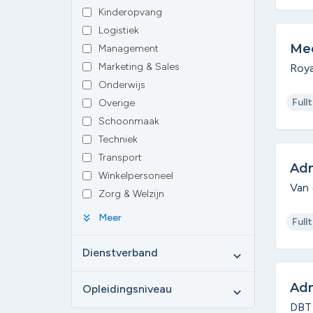
Kinderopvang
Logistiek
Me
Management
Marketing & Sales
Roya
Onderwijs
Full
Overige
Schoonmaak
Techniek
Transport
Adm
Winkelpersoneel
Van 
Zorg & Welzijn
keyboard_double_arrow_down
Meer
Full
Dienstverband
expand_more
Adm
Opleidingsniveau
expand_more
DBT 