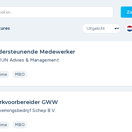
Zo
tures
dersteunende Medewerker
IJN Advies & Management
time
MBO
rkvoorbereider GWW
emingsbedrijf Schep B.V.
time
MBO