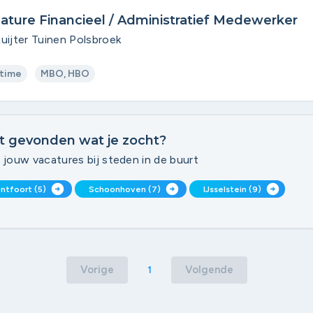
ature Financieel / Administratief Medewerker
uijter Tuinen Polsbroek
time
MBO, HBO
t gevonden wat je zocht?
 jouw vacatures bij steden in de buurt
arrow_circle_right
arrow_circle_right
arrow_circle_right
ntfoort (5)
Schoonhoven (7)
IJsselstein (9)
Vorige
Volgende
1