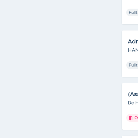
Full
Adm
HAM 
Full
(As
De H
O