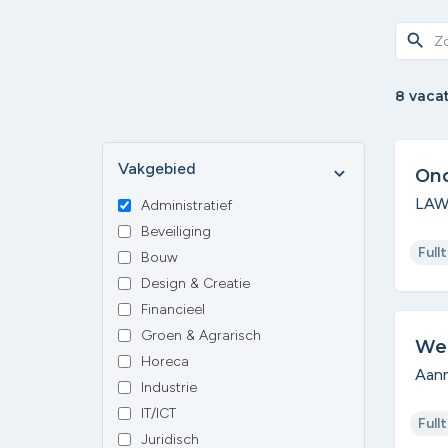
search
8 vaca
Vakgebied
expand_more
On
LAW
Administratief
Beveiliging
Full
Bouw
Design & Creatie
Financieel
Groen & Agrarisch
We
Horeca
Aann
Industrie
IT/ICT
Full
Juridisch