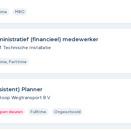
time
MBO
inistratief (financieel) medewerker
Technische Installatie
time, Parttime
sistent) Planner
oop Wegtransport B.V.
pen deuren
Fulltime
Ongeschoold