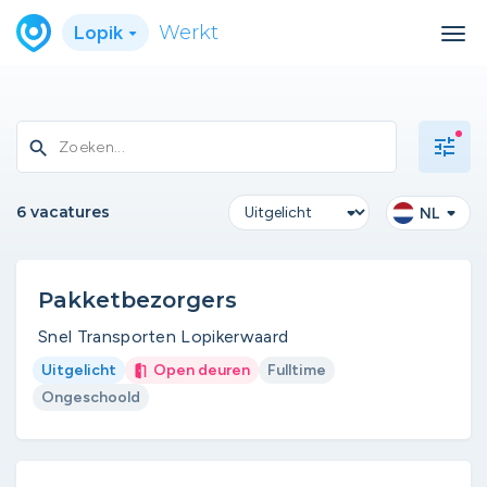
Lopik
Werkt
tune
search
6 vacatures
NL
Pakketbezorgers
Snel Transporten Lopikerwaard
Uitgelicht
Open deuren
Fulltime
Ongeschoold