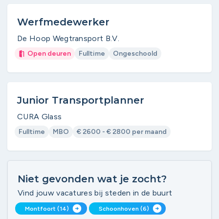
Werfmedewerker
De Hoop Wegtransport B.V.
Open deuren
Fulltime
Ongeschoold
Junior Transportplanner
CURA Glass
Fulltime
MBO
€ 2600 - € 2800 per maand
Niet gevonden wat je zocht?
Vind jouw vacatures bij steden in de buurt
arrow_circle_right
arrow_circle_right
Montfoort (14)
Schoonhoven (6)