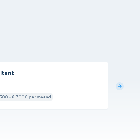
ltant
Syste
Pally Bis
arrow_forward
500 - € 7000 per maand
Fulltime