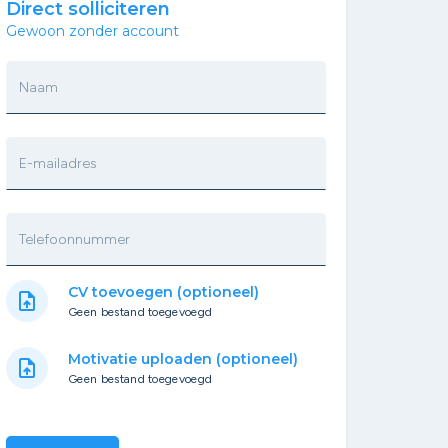
Direct solliciteren
Gewoon zonder account
Naam
E-mailadres
Telefoonnummer
CV toevoegen (optioneel)
upload_file
Geen bestand toegevoegd
Motivatie uploaden (optioneel)
upload_file
Geen bestand toegevoegd