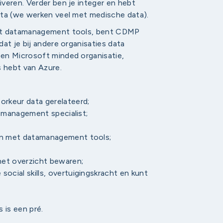
veren. Verder ben je integer en hebt
ata (we werken veel met medische data).
met datamanagement tools, bent CDMP
at je bij andere organisaties data
en Microsoft minded organisatie,
s hebt van Azure.
orkeur data gerelateerd;
ta management specialist;
ken met datamanagement tools;
 het overzicht bewaren;
ocial skills, overtuigingskracht en kunt
 is een pré.