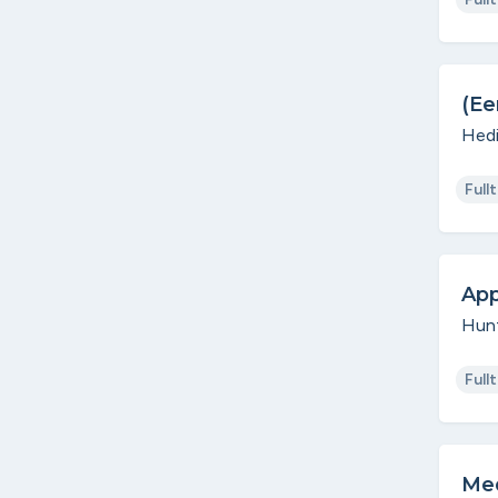
(Ee
Hed
Full
App
Hunt
Full
Med