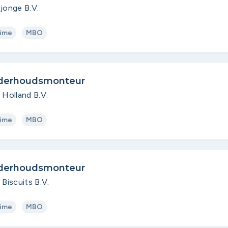
tjonge B.V.
time
MBO
derhoudsmonteur
y Holland B.V.
time
MBO
derhoudsmonteur
y Biscuits B.V.
time
MBO