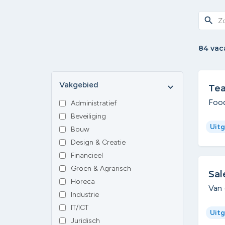
search
84 vac
Vakgebied
expand_more
Tea
Foo
Administratief
Beveiliging
Uitg
Bouw
Design & Creatie
Financieel
Groen & Agrarisch
Sal
Horeca
Van 
Industrie
IT/ICT
Uitg
Juridisch