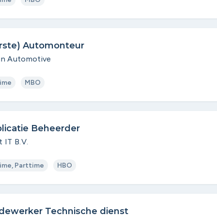
rste) Automonteur
in Automotive
time
MBO
licatie Beheerder
 IT B.V.
time, Parttime
HBO
ewerker Technische dienst