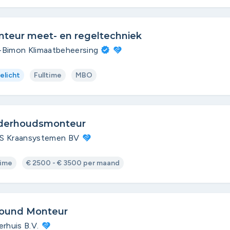
teur meet- en regeltechniek
-Bimon Klimaatbeheersing
elicht
Fulltime
MBO
derhoudsmonteur
S Kraansystemen BV
time
€ 2500 - € 3500 per maand
round Monteur
erhuis B.V.