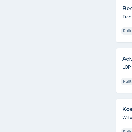
Bed
Tran
Full
Adv
LBP 
Full
Koe
Will
Full