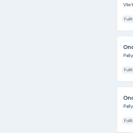
Vlie
Full
On
Pall
Full
On
Pall
Full