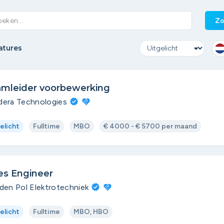
Zo
atures
mleider voorbewerking
dera Technologies
elicht
Fulltime
MBO
€ 4000 - € 5700 per maand
es Engineer
den Pol Elektrotechniek
elicht
Fulltime
MBO, HBO