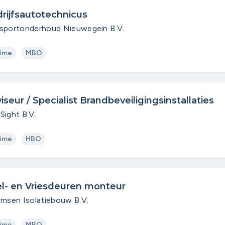
rijfsautotechnicus
sportonderhoud Nieuwegein B.V.
time
MBO
iseur / Specialist Brandbeveiligingsinstallaties
Sight B.V.
time
HBO
l- en Vriesdeuren monteur
emsen Isolatiebouw B.V.
time
MBO