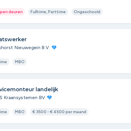
pen deuren
Fulltime, Parttime
Ongeschoold
atswerker
horst Nieuwegein B.V.
time
MBO
vicemonteur landelijk
S Kraansystemen BV
time
MBO
€ 3500 - € 4500 per maand