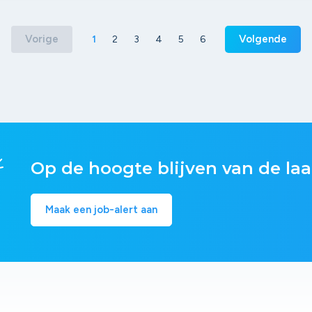
Vorige
Volgende
1
2
3
4
5
6
Op de hoogte blijven van de laa
Maak een job-alert aan