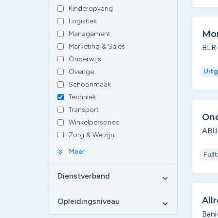
Kinderopvang
Logistiek
Mon
Management
Marketing & Sales
BLR
Onderwijs
Uitg
Overige
Schoonmaak
Techniek
Transport
On
Winkelpersoneel
ABU
Zorg & Welzijn
keyboard_double_arrow_down
Meer
Full
Dienstverband
expand_more
All
Opleidingsniveau
expand_more
Bani