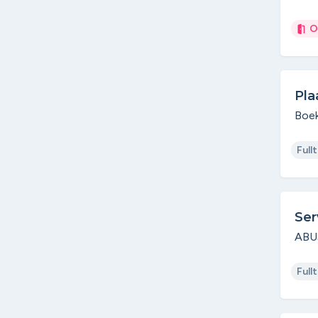
O
Pla
Boek
Full
Ser
ABU
Full