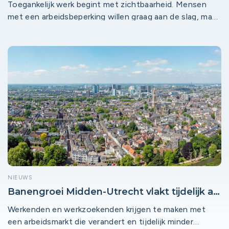
Toegankelijk werk begint met zichtbaarheid. Mensen
met een arbeidsbeperking willen graag aan de slag, maar
lopen vaak vast nog vóór het sollicitatieproces: omdat
het onduidelijk is of een werkplek bij een bedrijf
überhaupt geschikt is. Precies daar maakt de
Baanmakers-module het verschil.
NIEUWS
Banengroei Midden-Utrecht vlakt tijdelijk af
zolang energieprijzen hoog blijven
Werkenden en werkzoekenden krijgen te maken met
een arbeidsmarkt die verandert en tijdelijk minder