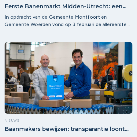
Eerste Banenmarkt Midden-Utrecht: een
groot succes!
In opdracht van de Gemeente Montfoort en
Gemeente Woerden vond op 3 februari de allereerste
lokale banenmarkt plaats. Met ruim 70 deelnemende
bedrijven en touchscreendisplays met ruim 700 actuele
vacatures van Montfoort Werkt en Woerden Werkt was
het evenement een schot in de roos.
NIEUWS
Baanmakers bewijzen: transparantie loont
en maakt werk écht toegankelijker