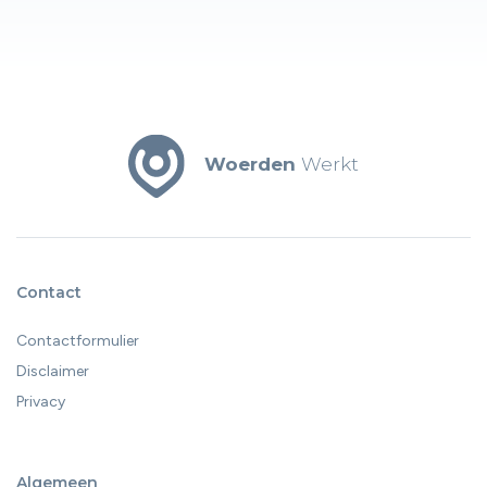
groeikansen biedt. Hoewel de arbeidsmarkt structureel
krap blijft, valt de banengroei terug als de energieprijzen
lange tijd hoog blijven, zo blijkt uit de
arbeidsmarktprognose 2026-2028 van UWV. Als de
energieprijzen langere tijd hoog uitvallen zijn er tot en
met 2028 in Midden-Utrecht ongeveer 4.000 minder
Woerden
Werkt
banen bijgekomen dan wanneer de energieprijzen
eerder dalen.
Contact
Contactformulier
Disclaimer
Privacy
Algemeen