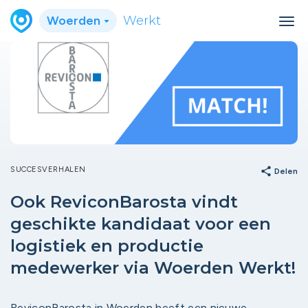
Woerden
Werkt
SUCCESVERHALEN
share
Delen
Ook ReviconBarosta vindt
geschikte kandidaat voor een
logistiek en productie
medewerker via Woerden Werkt!
ReviconBarosta in Woerden heeft een nieuwe